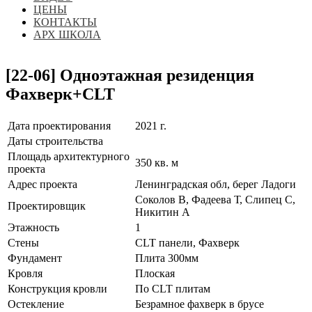
ЦЕНЫ
КОНТАКТЫ
АРХ ШКОЛА
[22-06] Одноэтажная резиденция
Фахверк+CLT
Дата проектирования
2021 г.
Даты строительства
Площадь архитектурного
350 кв. м
проекта
Адрес проекта
Ленинградская обл, берег Ладоги
Соколов В, Фадеева Т, Слипец С,
Проектировщик
Никитин А
Этажность
1
Стены
CLT панели, Фахверк
Фундамент
Плита 300мм
Кровля
Плоская
Конструкция кровли
По CLT плитам
Остекление
Безрамное фахверк в брусе